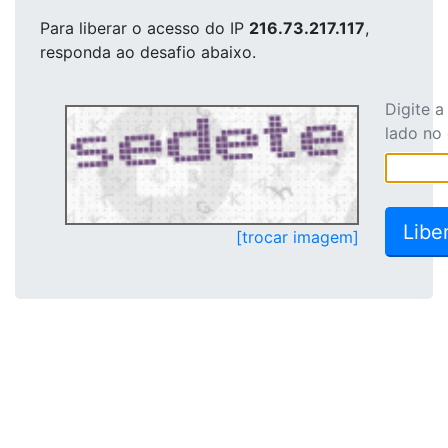
Para liberar o acesso
do IP
216.73.217.117
,
responda ao desafio abaixo.
Digite 
lado no
[trocar imagem]